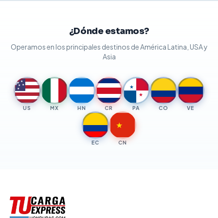
¿Dónde estamos?
Operamos en los principales destinos de América Latina, USA y
Asia
★
★
★
★
★
★
★
US
MX
HN
CR
PA
CO
VE
★
EC
CN