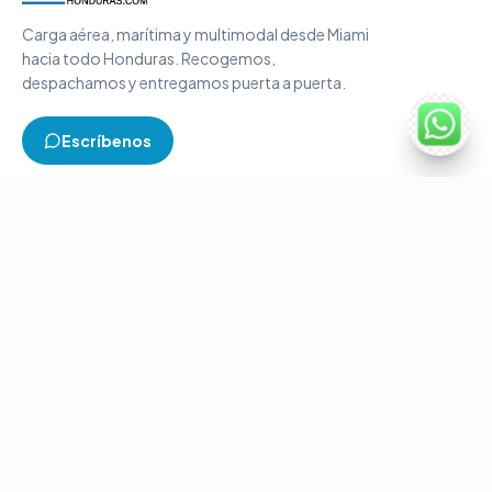
Carga aérea, marítima y multimodal desde Miami
hacia todo Honduras. Recogemos,
despachamos y entregamos puerta a puerta.
Escríbenos
TIPOS DE CARGA
Carga aérea
Carga marítima
Carga multimodal
Carga consolidada
Contenedores completos
CONTACTO
+1-786-866-8709
(USA)