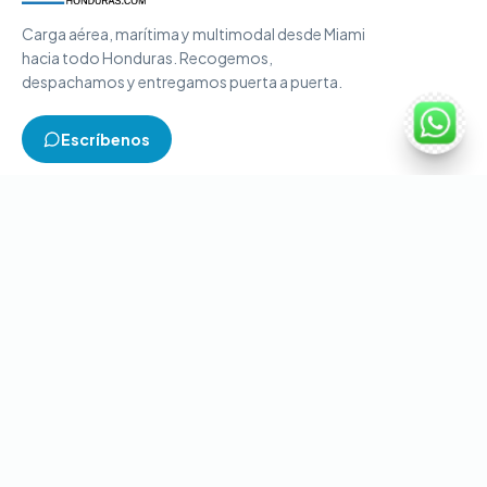
Carga aérea, marítima y multimodal desde Miami
hacia todo Honduras. Recogemos,
despachamos y entregamos puerta a puerta.
Escríbenos
TIPOS DE CARGA
Carga aérea
Carga marítima
Carga multimodal
Carga consolidada
Contenedores completos
CONTACTO
+1-786-866-8709
(USA)