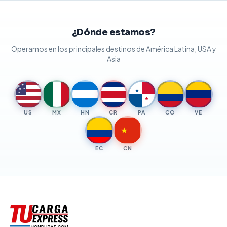
¿Dónde estamos?
Operamos en los principales destinos de América Latina, USA y
Asia
★
★
★
★
★
★
★
US
MX
HN
CR
PA
CO
VE
★
EC
CN