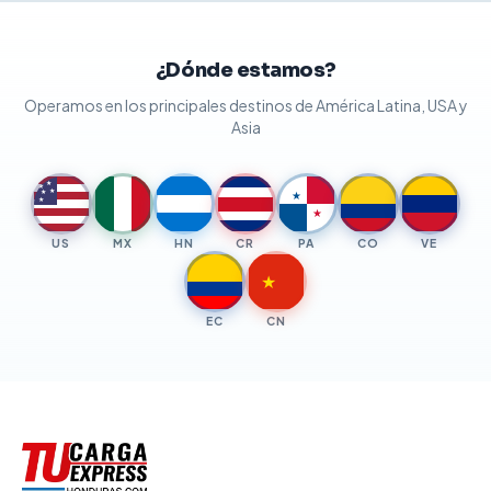
¿Dónde estamos?
Operamos en los principales destinos de América Latina, USA y
Asia
★
★
★
★
★
★
★
US
MX
HN
CR
PA
CO
VE
★
EC
CN