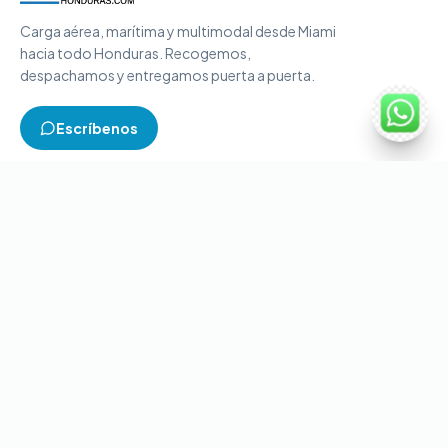
Carga aérea, marítima y multimodal desde Miami
hacia todo Honduras. Recogemos,
despachamos y entregamos puerta a puerta.
Escríbenos
TIPOS DE CARGA
Carga aérea
Carga marítima
Carga multimodal
Carga consolidada
Contenedores completos
CONTACTO
+1-786-866-8709
(USA)