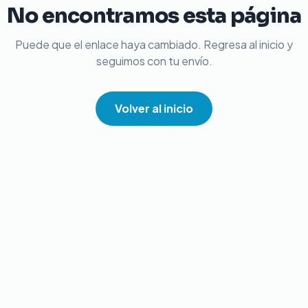
No encontramos esta página
Puede que el enlace haya cambiado. Regresa al inicio y
seguimos con tu envío.
Volver al inicio