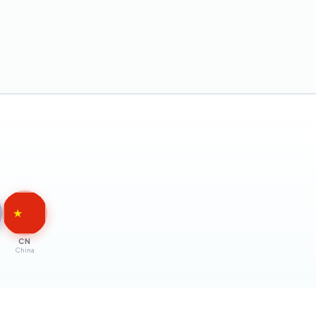
★
CN
China