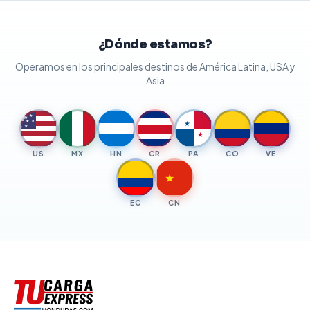
¿Dónde estamos?
Operamos en los principales destinos de América Latina, USA y
Asia
★
★
★
★
★
★
★
US
MX
HN
CR
PA
CO
VE
★
EC
CN