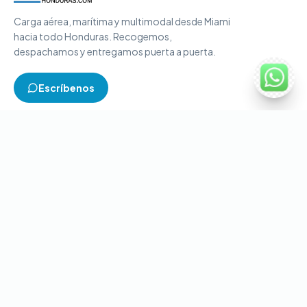
Carga aérea, marítima y multimodal desde Miami
hacia todo Honduras. Recogemos,
despachamos y entregamos puerta a puerta.
Escríbenos
TIPOS DE CARGA
Carga aérea
Carga marítima
Carga multimodal
Carga consolidada
Contenedores completos
CONTACTO
+1-786-866-8709
(USA)