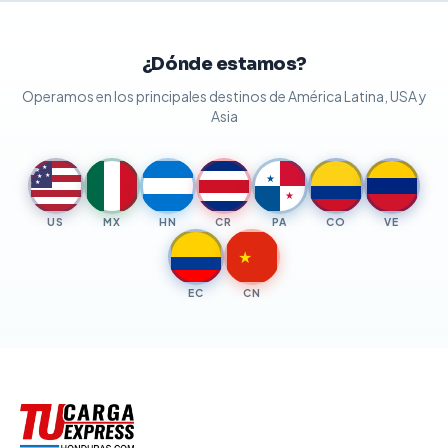
¿Dónde estamos?
Operamos en los principales destinos de América Latina, USA y
Asia
★
★
★
★
★
★
★
US
MX
HN
CR
PA
CO
VE
★
EC
CN