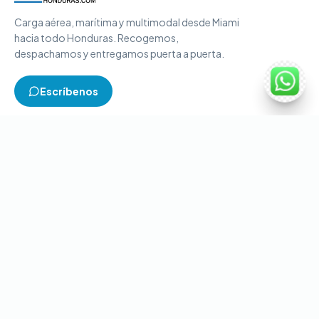
Carga aérea, marítima y multimodal desde Miami
hacia todo Honduras. Recogemos,
despachamos y entregamos puerta a puerta.
Escríbenos
TIPOS DE CARGA
Carga aérea
Carga marítima
Carga multimodal
Carga consolidada
Contenedores completos
CONTACTO
+1-786-866-8709
(USA)