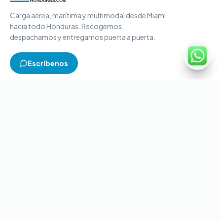
Carga aérea, marítima y multimodal desde Miami
hacia todo Honduras. Recogemos,
despachamos y entregamos puerta a puerta.
Escríbenos
TIPOS DE CARGA
Carga aérea
Carga marítima
Carga multimodal
Carga consolidada
Contenedores completos
CONTACTO
+1-786-866-8709
(USA)