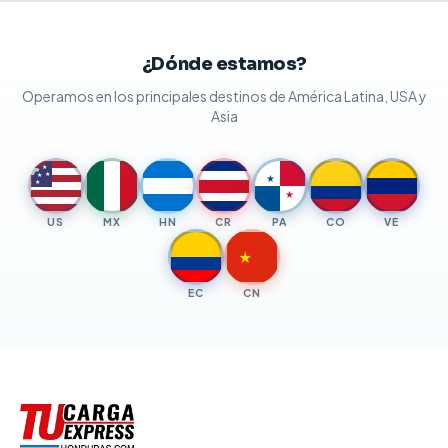
¿Dónde estamos?
Operamos en los principales destinos de América Latina, USA y
Asia
★
★
★
★
★
★
★
US
MX
HN
CR
PA
CO
VE
★
EC
CN