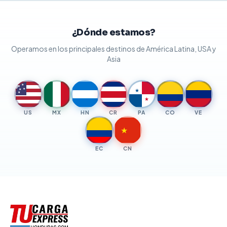
¿Dónde estamos?
Operamos en los principales destinos de América Latina, USA y
Asia
★
★
★
★
★
★
★
US
MX
HN
CR
PA
CO
VE
★
EC
CN