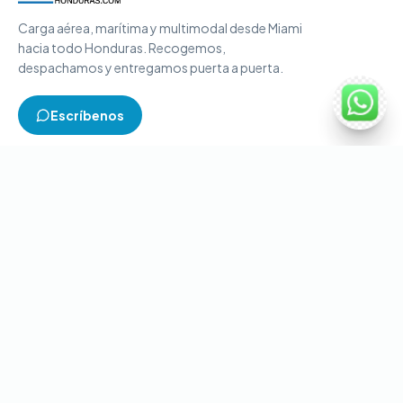
Carga aérea, marítima y multimodal desde Miami
hacia todo Honduras. Recogemos,
despachamos y entregamos puerta a puerta.
Escríbenos
TIPOS DE CARGA
Carga aérea
Carga marítima
Carga multimodal
Carga consolidada
Contenedores completos
CONTACTO
+1-786-866-8709
(USA)