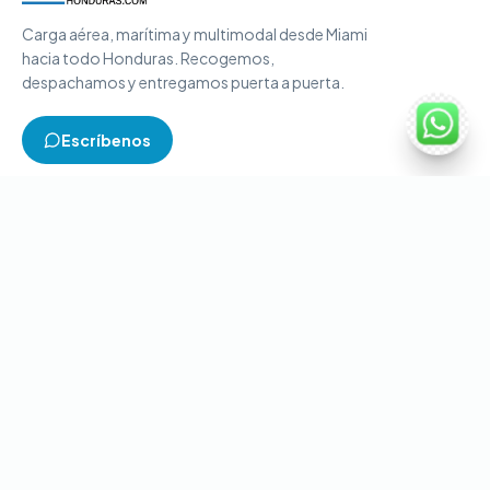
Carga aérea, marítima y multimodal desde Miami
hacia todo Honduras. Recogemos,
despachamos y entregamos puerta a puerta.
Escríbenos
TIPOS DE CARGA
Carga aérea
Carga marítima
Carga multimodal
Carga consolidada
Contenedores completos
CONTACTO
+1-786-866-8709
(USA)