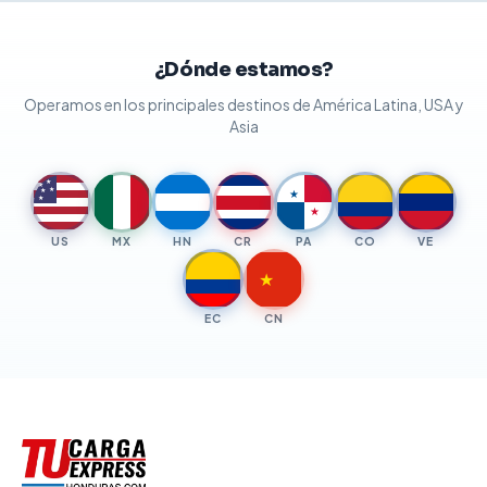
¿Dónde estamos?
Operamos en los principales destinos de América Latina, USA y
Asia
★
★
★
★
★
★
★
US
MX
HN
CR
PA
CO
VE
★
EC
CN