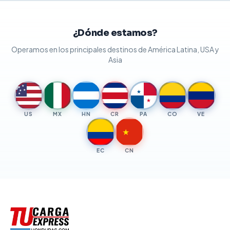
¿Dónde estamos?
Operamos en los principales destinos de América Latina, USA y
Asia
★
★
★
★
★
★
★
US
MX
HN
CR
PA
CO
VE
★
EC
CN