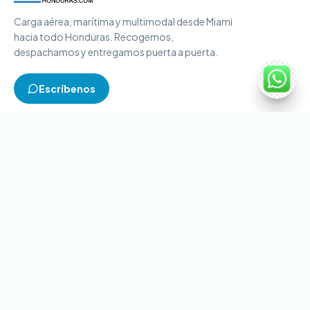
Carga aérea, marítima y multimodal desde Miami
hacia todo Honduras. Recogemos,
despachamos y entregamos puerta a puerta.
Escríbenos
TIPOS DE CARGA
Carga aérea
Carga marítima
Carga multimodal
Carga consolidada
Contenedores completos
CONTACTO
+1-786-866-8709
(USA)