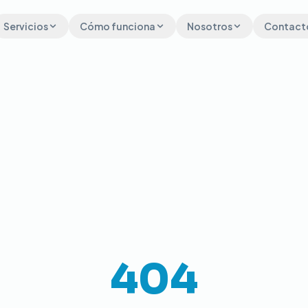
Servicios
Cómo funciona
Nosotros
Contact
404