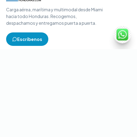
Carga aérea, marítima y multimodal desde Miami
hacia todo Honduras. Recogemos,
despachamos y entregamos puerta a puerta.
Escríbenos
TIPOS DE CARGA
Carga aérea
Carga marítima
Carga multimodal
Carga consolidada
Contenedores completos
CONTACTO
+1-786-866-8709
(USA)