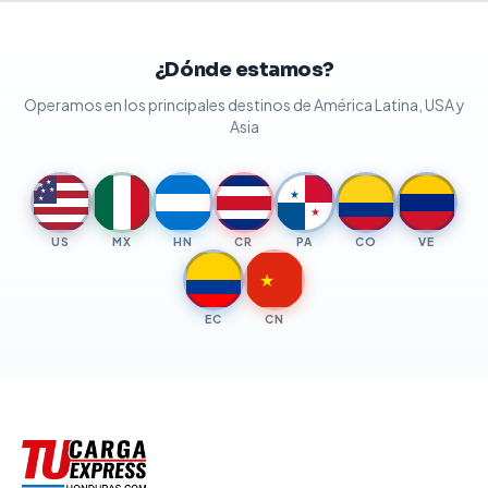
¿Dónde estamos?
Operamos en los principales destinos de América Latina, USA y
Asia
★
★
★
★
★
★
★
US
MX
HN
CR
PA
CO
VE
★
EC
CN