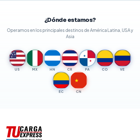
¿Dónde estamos?
Operamos en los principales destinos de América Latina, USA y
Asia
★
★
★
★
★
★
★
US
MX
HN
CR
PA
CO
VE
★
EC
CN