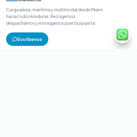
Carga aérea, marítima y multimodal desde Miami
hacia todo Honduras. Recogemos,
despachamos y entregamos puerta a puerta.
Escríbenos
TIPOS DE CARGA
Carga aérea
Carga marítima
Carga multimodal
Carga consolidada
Contenedores completos
CONTACTO
+1-786-866-8709
(USA)